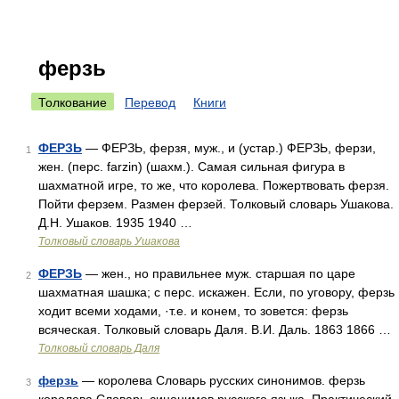
ферзь
Толкование
Перевод
Книги
ФЕРЗЬ
— ФЕРЗЬ, ферзя, муж., и (устар.) ФЕРЗЬ, ферзи,
1
жен. (перс. farzin) (шахм.). Самая сильная фигура в
шахматной игре, то же, что королева. Пожертвовать ферзя.
Пойти ферзем. Размен ферзей. Толковый словарь Ушакова.
Д.Н. Ушаков. 1935 1940 …
Толковый словарь Ушакова
ФЕРЗЬ
— жен., но правильнее муж. старшая по царе
2
шахматная шашка; с перс. искажен. Если, по уговору, ферзь
ходит всеми ходами, ·т.е. и конем, то зовется: ферзь
всяческая. Толковый словарь Даля. В.И. Даль. 1863 1866 …
Толковый словарь Даля
ферзь
— королева Словарь русских синонимов. ферзь
3