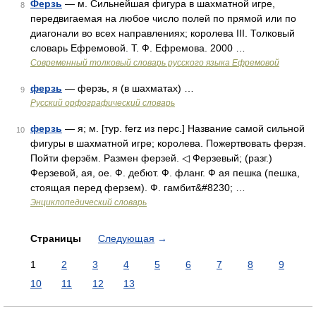
Ферзь
— м. Сильнейшая фигура в шахматной игре,
8
передвигаемая на любое число полей по прямой или по
диагонали во всех направлениях; королева III. Толковый
словарь Ефремовой. Т. Ф. Ефремова. 2000 …
Современный толковый словарь русского языка Ефремовой
ферзь
— ферзь, я (в шахматах) …
9
Русский орфографический словарь
ферзь
— я; м. [тур. ferz из перс.] Название самой сильной
10
фигуры в шахматной игре; королева. Пожертвовать ферзя.
Пойти ферзём. Размен ферзей. ◁ Ферзевый; (разг.)
Ферзевой, ая, ое. Ф. дебют. Ф. фланг. Ф ая пешка (пешка,
стоящая перед ферзем). Ф. гамбит&#8230; …
Энциклопедический словарь
Страницы
Следующая
→
1
2
3
4
5
6
7
8
9
10
11
12
13