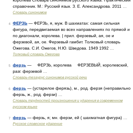
королева Словарь синонимов русского языка. Практический
справочник. М.: Русский язык. З. Е. Александрова. 2011 …
Словарь синонимов
ФЕРЗЬ
— ФЕРЗЬ, я, муж. В шахматах: самая сильная
4
фигура, передвигаемая во всех направлениях по прямой и
по диагонали, королева. | прил. ферзевый, ая, ое и
ферзевой, ая, ое. Ферзевый гамбит. Толковый словарь
Ожегова. С.И. Ожегов, Н.Ю. Шведова. 1949 1992 …
Толковый словарь Ожегова
ферзь
— ФЕРЗЬ, королева ФЕРЗЕВЫЙ, королевский,
5
разг. ферзевой …
Словарь-тезаурус синонимов русской речи
ферзь
— (устарелое ферязь), м., род. ферзя (неправильно
6
ферзь, ж., род. ферзи) …
Словарь трудностей произношения и ударения в современном
русском языке
ферзь
— ферзь, я; мн. ферзи, ей ( шахматная фигура) …
7
Русское словесное ударение